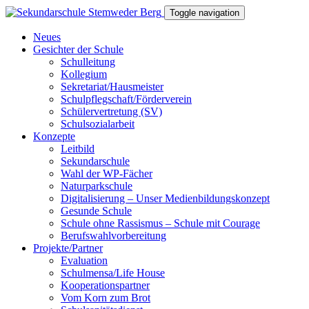
Toggle navigation
Neues
Gesichter der Schule
Schulleitung
Kollegium
Sekretariat/Hausmeister
Schulpflegschaft/Förderverein
Schülervertretung (SV)
Schulsozialarbeit
Konzepte
Leitbild
Sekundarschule
Wahl der WP-Fächer
Naturparkschule
Digitalisierung – Unser Medienbildungskonzept
Gesunde Schule
Schule ohne Rassismus – Schule mit Courage
Berufswahlvorbereitung
Projekte/Partner
Evaluation
Schulmensa/Life House
Kooperationspartner
Vom Korn zum Brot