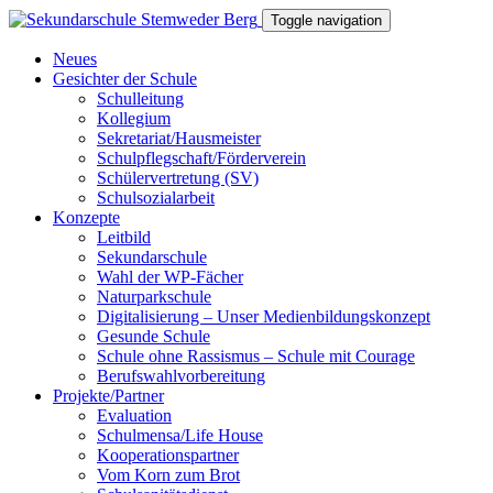
Toggle navigation
Neues
Gesichter der Schule
Schulleitung
Kollegium
Sekretariat/Hausmeister
Schulpflegschaft/Förderverein
Schülervertretung (SV)
Schulsozialarbeit
Konzepte
Leitbild
Sekundarschule
Wahl der WP-Fächer
Naturparkschule
Digitalisierung – Unser Medienbildungskonzept
Gesunde Schule
Schule ohne Rassismus – Schule mit Courage
Berufswahlvorbereitung
Projekte/Partner
Evaluation
Schulmensa/Life House
Kooperationspartner
Vom Korn zum Brot