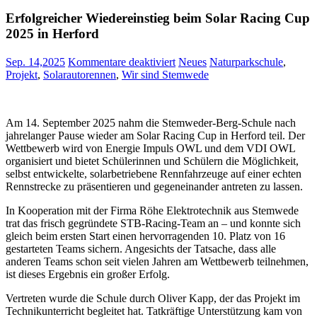
Erfolgreicher Wiedereinstieg beim Solar Racing Cup
2025 in Herford
für
Sep. 14,2025
Kommentare deaktiviert
Neues
Naturparkschule
,
Erfolgreicher
Projekt
,
Solarautorennen
,
Wir sind Stemwede
Wiedereinstieg
beim
Solar
Am 14. September 2025 nahm die Stemweder-Berg-Schule nach
Racing
jahrelanger Pause wieder am Solar Racing Cup in Herford teil. Der
Cup
Wettbewerb wird von Energie Impuls OWL und dem VDI OWL
2025
organisiert und bietet Schülerinnen und Schülern die Möglichkeit,
in
selbst entwickelte, solarbetriebene Rennfahrzeuge auf einer echten
Herford
Rennstrecke zu präsentieren und gegeneinander antreten zu lassen.
In Kooperation mit der Firma Röhe Elektrotechnik aus Stemwede
trat das frisch gegründete STB-Racing-Team an – und konnte sich
gleich beim ersten Start einen hervorragenden 10. Platz von 16
gestarteten Teams sichern. Angesichts der Tatsache, dass alle
anderen Teams schon seit vielen Jahren am Wettbewerb teilnehmen,
ist dieses Ergebnis ein großer Erfolg.
Vertreten wurde die Schule durch Oliver Kapp, der das Projekt im
Technikunterricht begleitet hat. Tatkräftige Unterstützung kam von