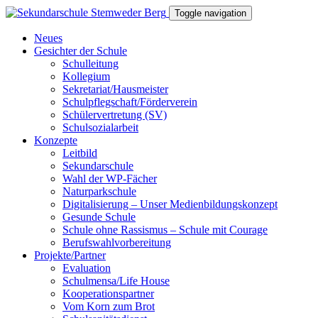
Toggle navigation
Neues
Gesichter der Schule
Schulleitung
Kollegium
Sekretariat/Hausmeister
Schulpflegschaft/Förderverein
Schülervertretung (SV)
Schulsozialarbeit
Konzepte
Leitbild
Sekundarschule
Wahl der WP-Fächer
Naturparkschule
Digitalisierung – Unser Medienbildungskonzept
Gesunde Schule
Schule ohne Rassismus – Schule mit Courage
Berufswahlvorbereitung
Projekte/Partner
Evaluation
Schulmensa/Life House
Kooperationspartner
Vom Korn zum Brot