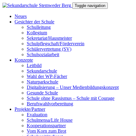
Toggle navigation
Neues
Gesichter der Schule
Schulleitung
Kollegium
Sekretariat/Hausmeister
Schulpflegschaft/Förderverein
Schülervertretung (SV)
Schulsozialarbeit
Konzepte
Leitbild
Sekundarschule
Wahl der WP-Fächer
Naturparkschule
Digitalisierung – Unser Medienbildungskonzept
Gesunde Schule
Schule ohne Rassismus – Schule mit Courage
Berufswahlvorbereitung
Projekte/Partner
Evaluation
Schulmensa/Life House
Kooperationspartner
Vom Korn zum Brot