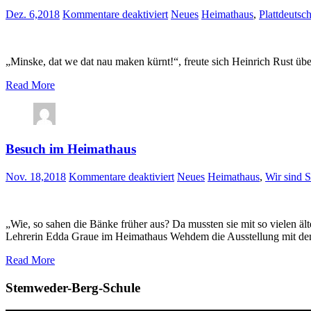
für
Dez. 6,2018
Kommentare deaktiviert
Neues
Heimathaus
,
Plattdeutsc
Plattdeutsche
Videos
aufgenommen
„Minske, dat we dat nau maken kürnt!“, freute sich Heinrich Rust üb
Read More
Besuch im Heimathaus
für
Nov. 18,2018
Kommentare deaktiviert
Neues
Heimathaus
,
Wir sind 
Besuch
im
Heimathaus
„Wie, so sahen die Bänke früher aus? Da mussten sie mit so vielen ält
Lehrerin Edda Graue im Heimathaus Wehdem die Ausstellung mit dem
Read More
Stemweder-Berg-Schule