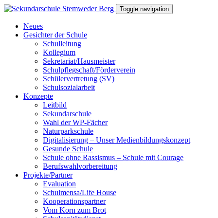
Toggle navigation
Neues
Gesichter der Schule
Schulleitung
Kollegium
Sekretariat/Hausmeister
Schulpflegschaft/Förderverein
Schülervertretung (SV)
Schulsozialarbeit
Konzepte
Leitbild
Sekundarschule
Wahl der WP-Fächer
Naturparkschule
Digitalisierung – Unser Medienbildungskonzept
Gesunde Schule
Schule ohne Rassismus – Schule mit Courage
Berufswahlvorbereitung
Projekte/Partner
Evaluation
Schulmensa/Life House
Kooperationspartner
Vom Korn zum Brot