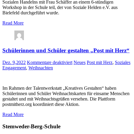
Sozialen Handelns mit Frau Schäffer an einem 6-stündigen
Workshop in der Schule teil, der von Soziale Helden e.V. aus
Bielefeld durchgeführt wurde.
Read More
Schülerinnen und Schüler gestalten „Post mit Herz“
für
Dez. 9,2022
Kommentare deaktiviert
Neues
Post mit Herz
,
Soziales
Schülerinnen
Engagement
,
Weihnachten
und
Schüler
gestalten
Im Rahmen der Talentwerkstatt „Kreatives Gestalten“ haben
„Post
Schülerinnen und Schüler Weihnachtskarten für einsame Menschen
mit
gestaltet und mit Weihnachtsgrüßen versehen. Die Plattform
Herz“
postmitherz.org koordiniert diese Aktion.
Read More
Stemweder-Berg-Schule