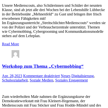
Unsere Medienscouts, also Schülerinnen und Schüler der neunten
Klasse, sind ab jetzt alle drei Wochen bei der Lebenshilfe Lübbecke
in der Betriebsstäte „Mehnenfeld“ zu Gast und bringen ihre frisch
erworbenen Fähigkeiten mit!
Im Ergänzungsunterricht „Streitschlichter/Medienscouts“ werden sie
von der Polizei und der Verbraucherzentrale unterstützt. Themen
wie Cybermobbing, Cybergrooming und Kommunikationsmodelle
stehen auf dem Lehrplan.
Read More
Workshop zum Thema „Cybermobbing“
für
Apr. 28,2023
Kommentare deaktiviert
Neues
Digitalisierung
,
Workshop
Schulsozialarbeit
,
Soziale Medien
,
Soziales Engagement
zum
Thema
„Cybermobbing“
Zum wiederholten Male nahmen die Ergänzungskurse der
Demokratiewerkstatt mit Frau Kleinert-Hegemann, der
Medienscouts mit Frau Stöcker und Frau Hodde-Mündel und des