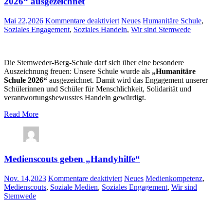
2026“ ausgezeichnet
für
Mai 22,2026
Kommentare deaktiviert
Neues
Humanitäre Schule
,
Stemweder-
Soziales Engagement
,
Soziales Handeln
,
Wir sind Stemwede
Berg-
Schule
als
Die Stemweder-Berg-Schule darf sich über eine besondere
„Humanitäre
Auszeichnung freuen: Unsere Schule wurde als
„Humanitäre
Schule
Schule 2026“
ausgezeichnet. Damit wird das Engagement unserer
2026“
Schülerinnen und Schüler für Menschlichkeit, Solidarität und
ausgezeichnet
verantwortungsbewusstes Handeln gewürdigt.
Read More
Medienscouts geben „Handyhilfe“
für
Nov. 14,2023
Kommentare deaktiviert
Neues
Medienkompetenz
,
Medienscouts
Medienscouts
,
Soziale Medien
,
Soziales Engagement
,
Wir sind
geben
Stemwede
„Handyhilfe“