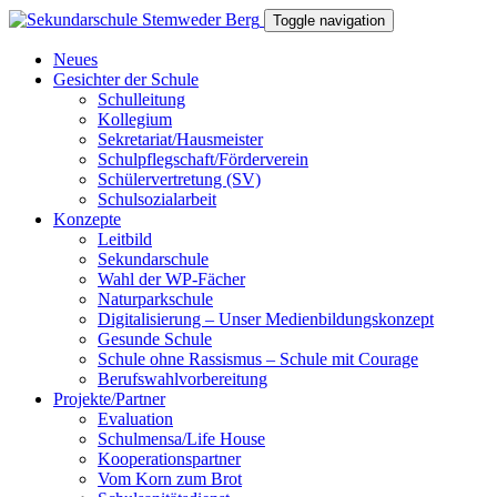
Toggle navigation
Neues
Gesichter der Schule
Schulleitung
Kollegium
Sekretariat/Hausmeister
Schulpflegschaft/Förderverein
Schülervertretung (SV)
Schulsozialarbeit
Konzepte
Leitbild
Sekundarschule
Wahl der WP-Fächer
Naturparkschule
Digitalisierung – Unser Medienbildungskonzept
Gesunde Schule
Schule ohne Rassismus – Schule mit Courage
Berufswahlvorbereitung
Projekte/Partner
Evaluation
Schulmensa/Life House
Kooperationspartner
Vom Korn zum Brot