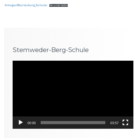
AntragaufBeurlaubung_formular
Herunterladen
Stemweder-Berg-Schule
Video-
Player
00:00
03:57