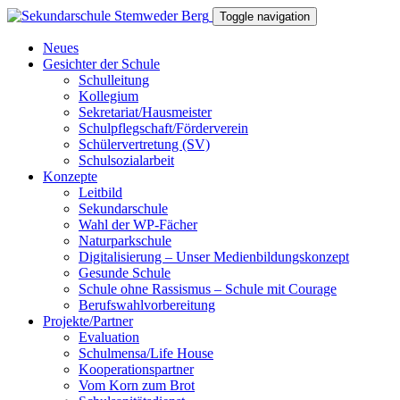
Toggle navigation
Neues
Gesichter der Schule
Schulleitung
Kollegium
Sekretariat/Hausmeister
Schulpflegschaft/Förderverein
Schülervertretung (SV)
Schulsozialarbeit
Konzepte
Leitbild
Sekundarschule
Wahl der WP-Fächer
Naturparkschule
Digitalisierung – Unser Medienbildungskonzept
Gesunde Schule
Schule ohne Rassismus – Schule mit Courage
Berufswahlvorbereitung
Projekte/Partner
Evaluation
Schulmensa/Life House
Kooperationspartner
Vom Korn zum Brot