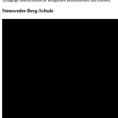
Synagoge unterschiedliche Religionen kennenlernen und erleben.
Stemweder-Berg-Schule
Video-
Player