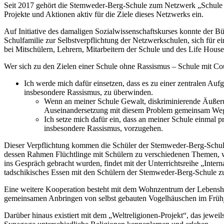
Seit 2017 gehört die Stemweder-Berg-Schule zum Netzwerk „Schule oh
Projekte und Aktionen aktiv für die Ziele dieses Netzwerks ein.
Auf Initiative des damaligen Sozialwissenschaftskurses konnte der
Schulfamilie zur Selbstverpflichtung der Netzwerkschulen, sich für e
bei Mitschülern, Lehrern, Mitarbeitern der Schule und des Life House
Wer sich zu den Zielen einer Schule ohne Rassismus – Schule mit Cou
Ich werde mich dafür einsetzen, dass es zu einer zentralen Aufg
insbesondere Rassismus, zu überwinden.
Wenn an meiner Schule Gewalt, diskriminierende Äußerun
Auseinandersetzung mit diesem Problem gemeinsam Wege
Ich setze mich dafür ein, dass an meiner Schule einmal 
insbesondere Rassismus, vorzugehen.
Dieser Verpflichtung kommen die Schüler der Stemweder-Berg-Schule
dessen Rahmen Flüchtlinge mit Schülern zu verschiedenen Themen, 
ins Gespräch gebracht wurden, findet mit der Unterrichtsreihe „Inte
tadschikisches Essen mit den Schülern der Stemweder-Berg-Schule zub
Eine weitere Kooperation besteht mit dem Wohnzentrum der Lebenshi
gemeinsamen Anbringen von selbst gebauten Vogelhäuschen im Frühj
Darüber hinaus existiert mit dem „Weltreligionen-Projekt“, das jeweil