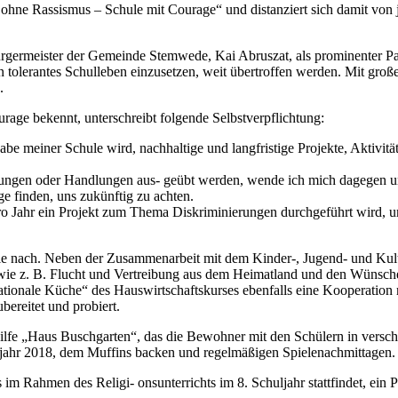
ne Rassismus – Schule mit Courage“ und distanziert sich damit von j
 Bürgermeister der Gemeinde Stemwede, Kai Abruszat, als prominenter
in tolerantes Schulleben einzusetzen, weit übertroffen werden. Mit gro
.
rage bekennt, unterschreibt folgende Selbstverpflichtung:
abe meiner Schule wird, nachhaltige und langfristige Projekte, Aktivit
gen oder Handlungen aus- geübt werden, wende ich mich dagegen und s
 finden, uns zukünftig zu achten.
pro Jahr ein Projekt zum Thema Diskriminierungen durchgeführt wird, u
 nach. Neben der Zusammenarbeit mit dem Kinder-, Jugend- und Kultu
wie z. B. Flucht und Vertreibung aus dem Heimatland und den Wünsch
rnationale Küche“ des Hauswirtschaftskurses ebenfalls eine Kooperatio
ereitet und probiert.
lfe „Haus Buschgarten“, das die Bewohner mit den Schülern in versch
ahr 2018, dem Muffins backen und regelmäßigen Spielenachmittagen.
s im Rahmen des Religi- onsunterrichts im 8. Schuljahr stattfindet, ein