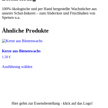
100% ökologische und per Hand hergestellte Wachstücher aus
unserer Schul-Imkerei – zum Abdecken und Frischhalten von
Speisen u.a.
Ähnliche Produkte
Kerze aus Bienenwachs
1,50
€
Dieses
Ausführung wählen
Produkt
weist
mehrere
Varianten
auf.
Die
Optionen
können
auf
Hier gehts zur Essensbestellung - klick auf das Logo!
der