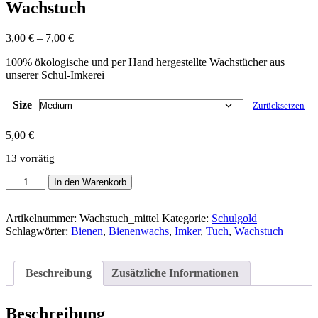
Wachstuch
Preisspanne:
3,00
€
–
7,00
€
3,00 €
100% ökologische und per Hand hergestellte Wachstücher aus
bis
unserer Schul-Imkerei
7,00 €
Size
Zurücksetzen
5,00
€
13 vorrätig
Wachstuch
In den Warenkorb
Menge
Artikelnummer:
Wachstuch_mittel
Kategorie:
Schulgold
Schlagwörter:
Bienen
,
Bienenwachs
,
Imker
,
Tuch
,
Wachstuch
Beschreibung
Zusätzliche Informationen
Beschreibung