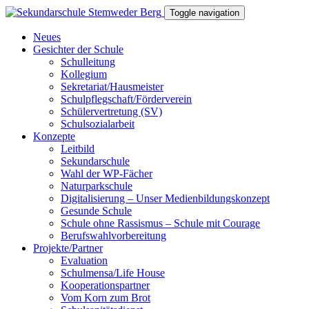
Toggle navigation
Neues
Gesichter der Schule
Schulleitung
Kollegium
Sekretariat/Hausmeister
Schulpflegschaft/Förderverein
Schülervertretung (SV)
Schulsozialarbeit
Konzepte
Leitbild
Sekundarschule
Wahl der WP-Fächer
Naturparkschule
Digitalisierung – Unser Medienbildungskonzept
Gesunde Schule
Schule ohne Rassismus – Schule mit Courage
Berufswahlvorbereitung
Projekte/Partner
Evaluation
Schulmensa/Life House
Kooperationspartner
Vom Korn zum Brot