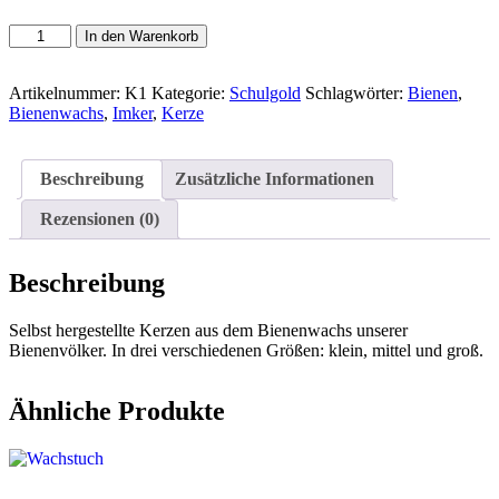
Kerze
In den Warenkorb
aus
Bienenwachs
Menge
Artikelnummer:
K1
Kategorie:
Schulgold
Schlagwörter:
Bienen
,
Bienenwachs
,
Imker
,
Kerze
Beschreibung
Zusätzliche Informationen
Rezensionen (0)
Beschreibung
Selbst hergestellte Kerzen aus dem Bienenwachs unserer
Bienenvölker. In drei verschiedenen Größen: klein, mittel und groß.
Ähnliche Produkte