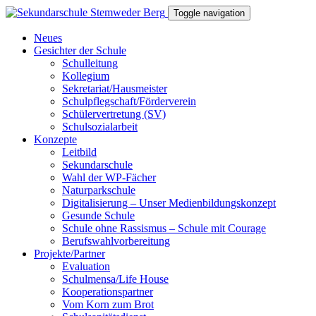
Toggle navigation
Neues
Gesichter der Schule
Schulleitung
Kollegium
Sekretariat/Hausmeister
Schulpflegschaft/Förderverein
Schülervertretung (SV)
Schulsozialarbeit
Konzepte
Leitbild
Sekundarschule
Wahl der WP-Fächer
Naturparkschule
Digitalisierung – Unser Medienbildungskonzept
Gesunde Schule
Schule ohne Rassismus – Schule mit Courage
Berufswahlvorbereitung
Projekte/Partner
Evaluation
Schulmensa/Life House
Kooperationspartner
Vom Korn zum Brot