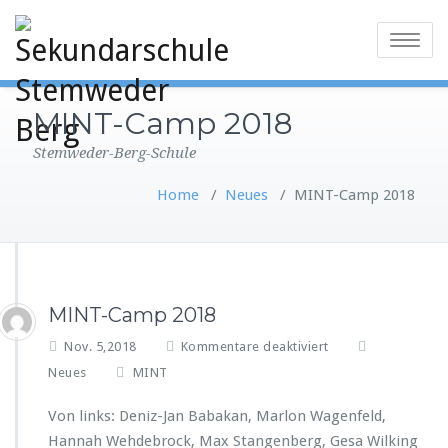
Toggle
navigatio
MINT-Camp 2018
Stemweder-Berg-Schule
Home
/
Neues
/
MINT-Camp 2018
MINT-Camp 2018
f
Nov. 5,2018
Kommentare deaktiviert
ü
Neues
MINT
r
M
Von links: Deniz-Jan Babakan, Marlon Wagenfeld,
I
Hannah Wehdebrock, Max Stangenberg, Gesa Wilking
N