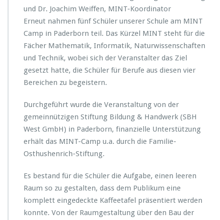
und Dr. Joachim Weiffen, MINT-Koordinator
T
-
Erneut nahmen fünf Schüler unserer Schule am MINT
C
Camp in Paderborn teil. Das Kürzel MINT steht für die
a
Fächer Mathematik, Informatik, Naturwissenschaften
m
und Technik, wobei sich der Veranstalter das Ziel
p
2
gesetzt hatte, die Schüler für Berufe aus diesen vier
0
Bereichen zu begeistern.
1
8
Durchgeführt wurde die Veranstaltung von der
gemeinnützigen Stiftung Bildung & Handwerk (SBH
West GmbH) in Paderborn, finanzielle Unterstützung
erhält das MINT-Camp u.a. durch die Familie-
Osthushenrich-Stiftung.
Es bestand für die Schüler die Aufgabe, einen leeren
Raum so zu gestalten, dass dem Publikum eine
komplett eingedeckte Kaffeetafel präsentiert werden
konnte. Von der Raumgestaltung über den Bau der