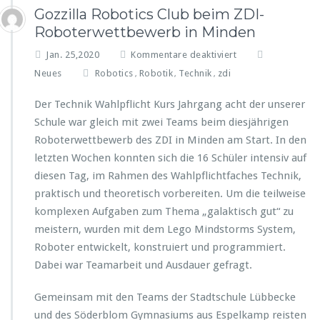
Gozzilla Robotics Club beim ZDI-
Roboterwettbewerb in Minden
f
Jan. 25,2020
Kommentare deaktiviert
ü
Neues
Robotics
Robotik
Technik
zdi
,
,
,
r
G
Der Technik Wahlpflicht Kurs Jahrgang acht der unserer
o
Schule war gleich mit zwei Teams beim diesjährigen
z
Roboterwettbewerb des ZDI in Minden am Start. In den
z
i
letzten Wochen konnten sich die 16 Schüler intensiv auf
l
diesen Tag, im Rahmen des Wahlpflichtfaches Technik,
l
praktisch und theoretisch vorbereiten. Um die teilweise
a
komplexen Aufgaben zum Thema „galaktisch gut“ zu
R
o
meistern, wurden mit dem Lego Mindstorms System,
b
Roboter entwickelt, konstruiert und programmiert.
o
Dabei war Teamarbeit und Ausdauer gefragt.
t
i
Gemeinsam mit den Teams der Stadtschule Lübbecke
c
s
und des Söderblom Gymnasiums aus Espelkamp reisten