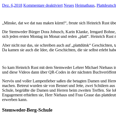
für
Dez. 6,2018
Kommentare deaktiviert
Neues
Heimathaus
,
Plattdeutsc
Plattdeutsche
Videos
aufgenommen
„Minske, dat we dat nau maken kürnt!“, freute sich Heinrich Rust üb
Die Stemweder Bürger Dora Jobusch, Karin Klanke, Irmgard Bohne, Ulr
sich jeden ersten Montag im Monat und reden „platt“. Heinrich Rust
Aber nicht nur das, sie schreiben auch auf „plattdütsk“ Geschichten, t
Da kamen sie auch die Idee, die Geschichten, die sie selbst erlebt ha
So kam Heinrich Rust mit dem Stemweder Lehrer Michael Niehaus ins
und diese Videos dann über QR-Codes in der nächsten Buchveröffent
Nervös und voller Lampenfieber saßen die betagten Damen und Herr
machen. Betreut wurden sie von Bennet und Jette, zwei Schülern aus
Schule, begrüßte die Damen und Herren beim zweiten Treffen. Sie lob
Engagement erhielten sie, Herr Niehaus und Frau Graue das plattde
erwerben kann.
Stemweder-Berg-Schule