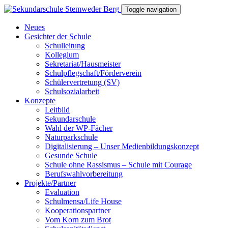
Toggle navigation
Neues
Gesichter der Schule
Schulleitung
Kollegium
Sekretariat/Hausmeister
Schulpflegschaft/Förderverein
Schülervertretung (SV)
Schulsozialarbeit
Konzepte
Leitbild
Sekundarschule
Wahl der WP-Fächer
Naturparkschule
Digitalisierung – Unser Medienbildungskonzept
Gesunde Schule
Schule ohne Rassismus – Schule mit Courage
Berufswahlvorbereitung
Projekte/Partner
Evaluation
Schulmensa/Life House
Kooperationspartner
Vom Korn zum Brot