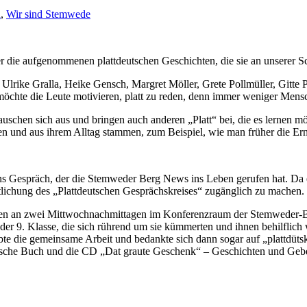
h
,
Wir sind Stemwede
er die aufgenommenen plattdeutschen Geschichten, die sie an unserer 
ike Gralla, Heike Gensch, Margret Möller, Grete Pollmüller, Gitte Pr
 möchte die Leute motivieren, platt zu reden, denn immer weniger Men
auschen sich aus und bringen auch anderen „Platt“ bei, die es lernen mö
ben und aus ihrem Alltag stammen, zum Beispiel, wie man früher die Ern
 Gespräch, der die Stemweder Berg News ins Leben gerufen hat. Da e
lichung des „Plattdeutschen Gesprächskreises“ zugänglich zu machen.
en an zwei Mittwochnachmittagen im Konferenzraum der Stemweder-Be
 der 9. Klasse, die sich rührend um sie kümmerten und ihnen behilfli
te die gemeinsame Arbeit und bedankte sich dann sogar auf „plattdüts
utsche Buch und die CD „Dat graute Geschenk“ – Geschichten und Gebe