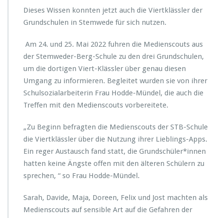
e
Dieses Wissen konnten jetzt auch die Viertklässler der
r
S
Grundschulen in Stemwede für sich nutzen.
t
e
Am 24. und 25. Mai 2022 fuhren die Medienscouts aus
m
der Stemweder-Berg-Schule zu den drei Grundschulen,
w
um die dortigen Viert-Klässler über genau diesen
e
d
Umgang zu informieren. Begleitet wurden sie von ihrer
e
Schulsozialarbeiterin Frau Hodde-Mündel, die auch die
r
Treffen mit den Medienscouts vorbereitete.
-
B
„Zu Beginn befragten die Medienscouts der STB-Schule
e
r
die Viertklässler über die Nutzung ihrer Lieblings-Apps.
g
Ein reger Austausch fand statt, die Grundschüler*innen
-
hatten keine Ängste offen mit den älteren Schülern zu
S
sprechen, “ so Frau Hodde-Mündel.
c
h
u
Sarah, Davide, Maja, Doreen, Felix und Jost machten als
l
Medienscouts auf sensible Art auf die Gefahren der
e