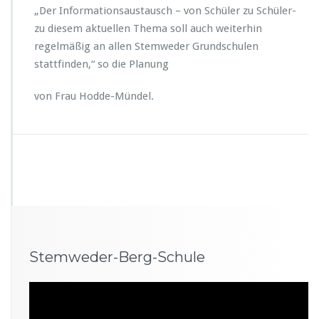
e
„Der Informationsaustausch – von Schüler zu Schüler-
r
zu diesem aktuellen Thema soll auch weiterhin
d
regelmäßig an allen Stemweder Grundschulen
e
r
stattfinden,“ so die Planung
G
r
von Frau Hodde-Mündel.
u
n
d
s
c
h
u
l
e
n
i
Stemweder-Berg-Schule
n
S
t
Video-
e
Player
m