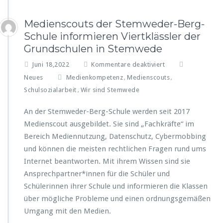
Medienscouts der Stemweder-Berg-
Schule informieren Viertklässler der
Grundschulen in Stemwede
f
Juni 18,2022
Kommentare deaktiviert
ü
Neues
Medienkompetenz
Medienscouts
,
,
r
Schulsozialarbeit
Wir sind Stemwede
,
M
e
An der Stemweder-Berg-Schule werden seit 2017
d
Medienscout ausgebildet. Sie sind „Fachkräfte“ im
i
e
Bereich Mediennutzung, Datenschutz, Cybermobbing
n
und können die meisten rechtlichen Fragen rund ums
s
Internet beantworten. Mit ihrem Wissen sind sie
c
Ansprechpartner*innen für die Schüler und
o
u
Schülerinnen ihrer Schule und informieren die Klassen
t
über mögliche Probleme und einen ordnungsgemäßen
s
Umgang mit den Medien.
d