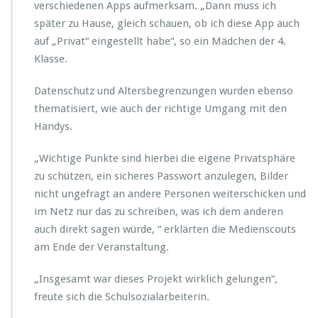
verschiedenen Apps aufmerksam. „Dann muss ich
i
später zu Hause, gleich schauen, ob ich diese App auch
n
f
auf „Privat“ eingestellt habe“, so ein Mädchen der 4.
o
Klasse.
r
m
Datenschutz und Altersbegrenzungen wurden ebenso
i
thematisiert, wie auch der richtige Umgang mit den
e
r
Handys.
e
n
„Wichtige Punkte sind hierbei die eigene Privatsphäre
V
zu schützen, ein sicheres Passwort anzulegen, Bilder
i
nicht ungefragt an andere Personen weiterschicken und
e
r
im Netz nur das zu schreiben, was ich dem anderen
t
auch direkt sagen würde, “ erklärten die Medienscouts
k
am Ende der Veranstaltung.
l
ä
„Insgesamt war dieses Projekt wirklich gelungen“,
s
s
freute sich die Schulsozialarbeiterin.
l