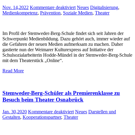
für
Nov. 14,2022
Kommentare deaktiviert
Neues
Digitalisierung
,
„Online“
Medienkompetenz
,
Prävention
,
Soziale Medien
,
Theater
–
Ein
nachdenkliches
Im Profil der Stemweder-Berg-Schule findet sich seit Jahren der
Theaterstück
Schwerpunkt Medienbildung. Dazu gehört auch, immer wieder auf
über
die Gefahren der neuen Medien aufmerksam zu machen. Daher
Mediensucht
gastierte nun der Weimarer Kulturexpress auf Initiative der
Schulsozialarbeiterin Hodde-Mündel in der Stemweder-Berg-Schule
mit dem Theaterstück „Online“.
Read More
Stemweder-Berg-Schüler als Premierenklasse zu
Besuch beim Theater Osnabrück
für
Jan. 30,2020
Kommentare deaktiviert
Neues
Darstellen und
Stemweder-
Gestalten
,
Kooperationspartner
,
Theater
Berg-
Schüler
als