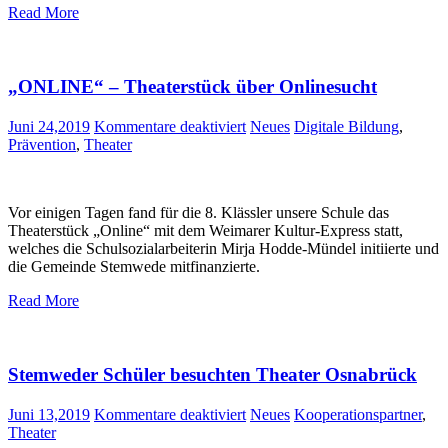
Read More
„ONLINE“ – Theaterstück über Onlinesucht
für
Juni 24,2019
Kommentare deaktiviert
Neues
Digitale Bildung
,
„ONLINE“
Prävention
,
Theater
–
Theaterstück
über
Vor einigen Tagen fand für die 8. Klässler unsere Schule das
Onlinesucht
Theaterstück „Online“ mit dem Weimarer Kultur-Express statt,
welches die Schulsozialarbeiterin Mirja Hodde-Mündel initiierte und
die Gemeinde Stemwede mitfinanzierte.
Read More
Stemweder Schüler besuchten Theater Osnabrück
für
Juni 13,2019
Kommentare deaktiviert
Neues
Kooperationspartner
,
Stemweder
Theater