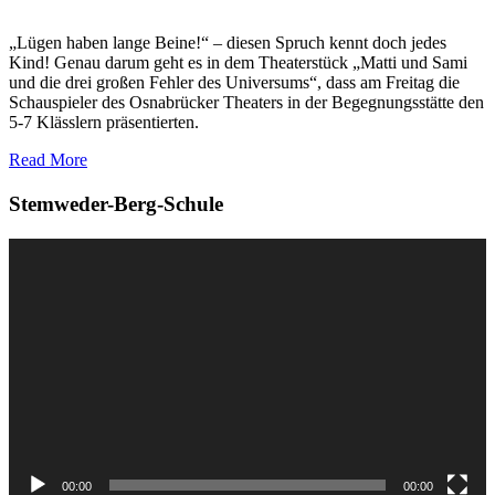
Osnabrück
zu
„Lügen haben lange Beine!“ – diesen Spruch kennt doch jedes
Gast
Kind! Genau darum geht es in dem Theaterstück „Matti und Sami
und die drei großen Fehler des Universums“, dass am Freitag die
Schauspieler des Osnabrücker Theaters in der Begegnungsstätte den
5-7 Klässlern präsentierten.
Read More
Stemweder-Berg-Schule
Video-
Player
00:00
00:00