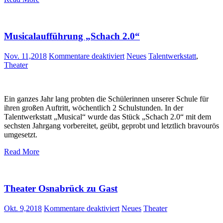
Musicalaufführung „Schach 2.0“
für
Nov. 11,2018
Kommentare deaktiviert
Neues
Talentwerkstatt
,
Musicalaufführung
Theater
„Schach
2.0“
Ein ganzes Jahr lang probten die Schülerinnen unserer Schule für
ihren großen Auftritt, wöchentlich 2 Schulstunden. In der
Talentwerkstatt „Musical“ wurde das Stück „Schach 2.0“ mit dem
sechsten Jahrgang vorbereitet, geübt, geprobt und letztlich bravourös
umgesetzt.
Read More
Theater Osnabrück zu Gast
für
Okt. 9,2018
Kommentare deaktiviert
Neues
Theater
Theater