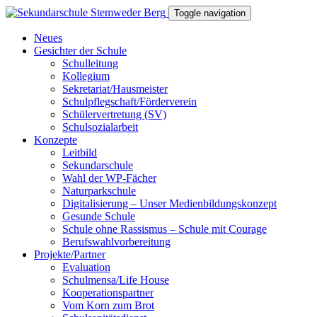
Toggle navigation
Neues
Gesichter der Schule
Schulleitung
Kollegium
Sekretariat/Hausmeister
Schulpflegschaft/Förderverein
Schülervertretung (SV)
Schulsozialarbeit
Konzepte
Leitbild
Sekundarschule
Wahl der WP-Fächer
Naturparkschule
Digitalisierung – Unser Medienbildungskonzept
Gesunde Schule
Schule ohne Rassismus – Schule mit Courage
Berufswahlvorbereitung
Projekte/Partner
Evaluation
Schulmensa/Life House
Kooperationspartner
Vom Korn zum Brot