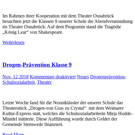
Schüler
besuchten
Theater
Im Rahmen ihrer Kooperation mit dem Theater Osnabrück
Osnabrück
besuchten jetzt die Klassen 9 unserer Schule die Abendveranstaltung
im Theater Osnabrück. Auf dem Programm stand die Tragödie
„König Lear“ von Shakespeare.
Weiterlesen
Drogen-Prävention Klasse 9
für
Nov. 12,2018
Kommentare deaktiviert
Neues
Drogenprävention
,
Drogen-
Schulsozialarbeit
,
Theater
Prävention
Klasse
9
Letzte Woche fand für die Neuntklässler der unserer Schule das
Theaterstück „Drogen-von Gras zu Crystal“ mit dem Weimarer
Kultur-Express statt, welches die Schulsozialarbeiterin Mirja Hodde-
Mündel initiierte. Diese Aufführung wurde durch Gelder der
Gemeinde Stemwede finanziert.
Read More