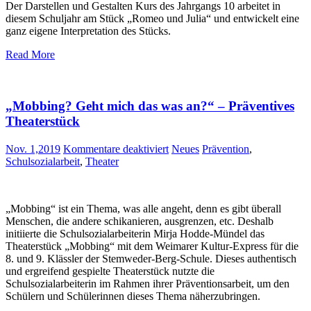
Der Darstellen und Gestalten Kurs des Jahrgangs 10 arbeitet in
Premierenklasse
diesem Schuljahr am Stück „Romeo und Julia“ und entwickelt eine
zu
ganz eigene Interpretation des Stücks.
Besuch
beim
Read More
Theater
Osnabrück
„Mobbing? Geht mich das was an?“ – Präventives
Theaterstück
für
Nov. 1,2019
Kommentare deaktiviert
Neues
Prävention
,
„Mobbing?
Schulsozialarbeit
,
Theater
Geht
mich
das
„Mobbing“ ist ein Thema, was alle angeht, denn es gibt überall
was
Menschen, die andere schikanieren, ausgrenzen, etc. Deshalb
an?“
initiierte die Schulsozialarbeiterin Mirja Hodde-Mündel das
–
Theaterstück „Mobbing“ mit dem Weimarer Kultur-Express für die
Präventives
8. und 9. Klässler der Stemweder-Berg-Schule. Dieses authentisch
Theaterstück
und ergreifend gespielte Theaterstück nutzte die
Schulsozialarbeiterin im Rahmen ihrer Präventionsarbeit, um den
Schülern und Schülerinnen dieses Thema näherzubringen.