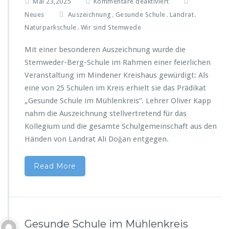
f
Mai 23,2025
Kommentare deaktiviert
e
ü
Neues
Auszeichnung
Gesunde Schule
Landrat
n
,
,
,
r
t
Naturparkschule
Wir sind Stemwede
,
S
i
t
m
Mit einer besonderen Auszeichnung wurde die
e
B
Stemweder-Berg-Schule im Rahmen einer feierlichen
m
e
w
Veranstaltung im Mindener Kreishaus gewürdigt: Als
r
e
e
eine von 25 Schulen im Kreis erhielt sie das Prädikat
d
i
„Gesunde Schule im Mühlenkreis“. Lehrer Oliver Kapp
e
c
nahm die Auszeichnung stellvertretend für das
r
h
-
Kollegium und die gesamte Schulgemeinschaft aus den
G
B
e
Händen von Landrat Ali Doğan entgegen.
e
s
r
u
g
Read More
n
-
d
S
h
c
e
h
i
u
t
Gesunde Schule im Mühlenkreis
l