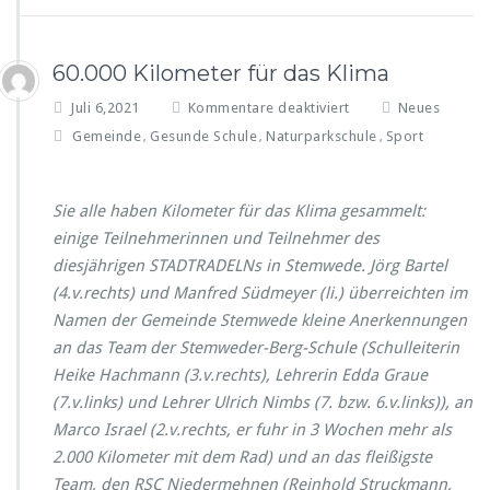
m
e
w
m
e
ü
60.000 Kilometer für das Klima
d
s
e
f
e
Juli 6,2021
Kommentare deaktiviert
Neues
r
ü
i
Gemeinde
Gesunde Schule
Naturparkschule
-
Sport
,
,
,
r
n
B
6
B
e
0.
r
r
Sie alle haben Kilometer für das Klima gesammelt:
0
o
g
einige Teilnehmerinnen und Teilnehmer des
0
c
-
0
k
diesjährigen STADTRADELNs in Stemwede. Jörg Bartel
S
K
u
c
(4.v.rechts) und Manfred Südmeyer (li.) überreichten im
i
m
h
Namen der Gemeinde Stemwede kleine Anerkennungen
l
u
an das Team der Stemweder-Berg-Schule (Schulleiterin
o
l
m
Heike Hachmann (3.v.rechts), Lehrerin Edda Graue
e
e
b
(7.v.links) und Lehrer Ulrich Nimbs (7. bzw. 6.v.links)), an
t
i
Marco Israel (2.v.rechts, er fuhr in 3 Wochen mehr als
e
l
2.000 Kilometer mit dem Rad) und an das fleißigste
r
d
f
Team, den RSC Niedermehnen (Reinhold Struckmann,
e