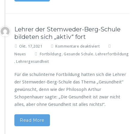
e
m
w
e
d
Lehrer der Stemweder-Berg-Schule
e
bildeten sich „aktiv“ fort
r
S
f
Okt. 17,2021
Kommentare deaktiviert
c
ü
Neues
Fortbildung
Gesunde Schule
Lehrerfortbildung
,
,
h
r
Lehrergesundheit
ü
,
L
l
e
e
Für die schulinterne Fortbildung hatten sich die Lehrer
h
r
der Stemweder-Berg-Schule das Thema „Gesundheit“
r
e
e
gewünscht, denn wie der Philosoph Arthur
r
r
Schopenhauer sagte: „Die Gesundheit ist zwar nicht
n
d
t
alles, aber ohne Gesundheit ist alles nichts!“.
e
e
r
t
S
Read More
e
t
n
e
G