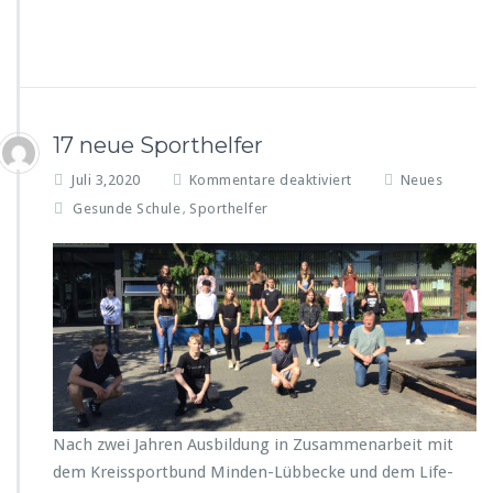
r
n
o
c
h
d
17 neue Sporthelfer
a…
f
Juli 3,2020
Kommentare deaktiviert
Neues
ü
Gesunde Schule
Sporthelfer
,
r
1
7
n
e
u
e
S
p
o
r
Nach zwei Jahren Ausbildung in Zusammenarbeit mit
t
dem Kreissportbund Minden-Lübbecke und dem Life-
h