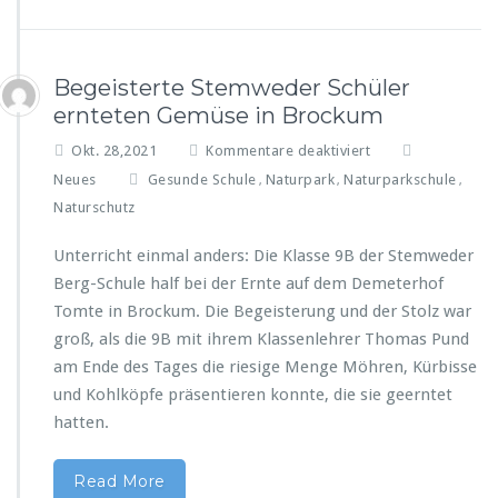
l
e
e
n
n
k
k
r
Begeisterte Stemweder Schüler
r
e
ernteten Gemüse in Brockum
e
i
i
s
f
Okt. 28,2021
Kommentare deaktiviert
s“
ü
Neues
Gesunde Schule
Naturpark
Naturparkschule
,
,
a
,
r
u
Naturschutz
B
s
e
g
Unterricht einmal anders: Die Klasse 9B der Stemweder
g
e
Berg-Schule half bei der Ernte auf dem Demeterhof
e
z
i
Tomte in Brockum. Die Begeisterung und der Stolz war
e
s
groß, als die 9B mit ihrem Klassenlehrer Thomas Pund
i
t
c
am Ende des Tages die riesige Menge Möhren, Kürbisse
e
h
und Kohlköpfe präsentieren konnte, die sie geerntet
r
n
t
hatten.
e
e
t
S
Read More
t