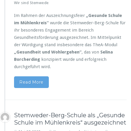
Wir sind Stemwede
A
u
Im Rahmen der Auszeichnungsfeier
„Gesunde Schule
s
im Mühlenkreis“
wurde die Stemweder-Berg-Schule für
z
e
ihr besonderes Engagement im Bereich
i
Gesundheitsförderung ausgezeichnet. Im Mittelpunkt
c
der Würdigung stand insbesondere das TheA-Modul
h
„Gesundheit und Wohlergehen“
, das von
n
Selina
u
Borcherding
konzipiert wurde und erfolgreich
n
durchgeführt wird.
g
f
ü
Read More
r
E
n
g
a
Stemweder-Berg-Schule als „Gesunde
g
Schule im Mühlenkreis“ ausgezeichnet
e
m