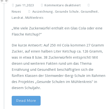
u
e
f
n
Juni 11,2023
Kommentare deaktiviert
a
ü
d
Neues
Auszeichnung
Gesunde Schule
Gesundheit
,
,
,
l
r
W
Landrat
Mühlenkreis
s
,
G
o
„G
e
h
e
„Wie viele Zuckerwürfel enthält ein Glas Cola oder eine
s
l
s
Flasche Ketchup?“
u
e
u
n
r
n
d
g
Die kurze Antwort: Auf 250 ml Cola kommen 27 Gramm
d
e
e
Zucker, auf einen halben Liter Ketchup ca. 126 Gramm,
e
S
h
S
was in etwa 8 bzw. 38 Zuckerwürfeln entspricht! Mit
c
e
c
diesen und weiteren Fakten rund um das Thema
h
n
h
u
Ernährung und Gesundheit beschäftigten sich die
u
l
fünften Klassen der Stemweder-Berg-Schule im Rahmen
l
e
e
des Projektes „Gesunde Schulen im Mühlenkreis“ in
i
i
diesem Schuljahr.
m
m
M
M
ü
Read More
ü
h
h
l