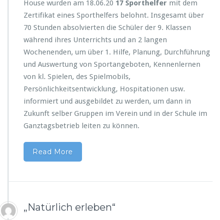
House wurden am 18.06.20
17 Sporthelfer
mit dem
e
Zertifikat eines Sporthelfers belohnt. Insgesamt über
l
f
70 Stunden absolvierten die Schüler der 9. Klassen
e
während ihres Unterrichts und an 2 langen
r
Wochenenden, um über 1. Hilfe, Planung, Durchführung
und Auswertung von Sportangeboten, Kennenlernen
von kl. Spielen, des Spielmobils,
Persönlichkeitsentwicklung, Hospitationen usw.
informiert und ausgebildet zu werden, um dann in
Zukunft selber Gruppen im Verein und in der Schule im
Ganztagsbetrieb leiten zu können.
Read More
„Natürlich erleben“