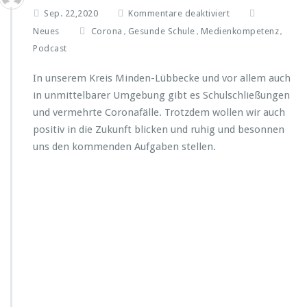
f
Sep. 22,2020
Kommentare deaktiviert
ü
Neues
Corona
Gesunde Schule
Medienkompetenz
,
,
,
r
Podcast
C
o
In unserem Kreis Minden-Lübbecke und vor allem auch
r
in unmittelbarer Umgebung gibt es Schulschließungen
o
n
und vermehrte Coronafälle. Trotzdem wollen wir auch
a
positiv in die Zukunft blicken und ruhig und besonnen
i
uns den kommenden Aufgaben stellen.
s
t
l
e
i
d
e
r
i
m
m
e