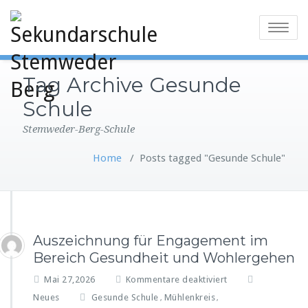
Toggle
navigatio
Tag Archive Gesunde
Schule
Stemweder-Berg-Schule
Home
/
Posts tagged "Gesunde Schule"
Auszeichnung für Engagement im
Bereich Gesundheit und Wohlergehen
f
Mai 27,2026
Kommentare deaktiviert
ü
Neues
Gesunde Schule
Mühlenkreis
,
,
r