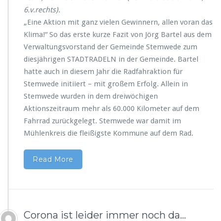
ü
t
6.v.rechts).
r
e
„Eine Aktion mit ganz vielen Gewinnern, allen voran das
d
n
Klima!“ So das erste kurze Fazit von Jörg Bartel aus dem
a
s
s
Verwaltungsvorstand der Gemeinde Stemwede zum
i
K
c
diesjährigen STADTRADELN in der Gemeinde. Bartel
l
h
hatte auch in diesem Jahr die Radfahraktion für
i
„a
Stemwede initiiert – mit großem Erfolg. Allein in
m
k
a
Stemwede wurden in dem dreiwöchigen
t
i
Aktionszeitraum mehr als 60.000 Kilometer auf dem
v“
Fahrrad zurückgelegt. Stemwede war damit im
f
Mühlenkreis die fleißigste Kommune auf dem Rad.
o
r
t
Read More
Corona ist leider immer noch da…