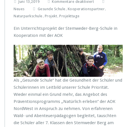
f
Juni 13,2019
Kommentare deaktiviert
ü
Neues
Gesunde Schule
Kooperationspartner
,
,
r
Naturparkschule
Projekt
Projekttage
,
,
„N
a
Ein Unterrichtsprojekt der Stemweder-Berg-Schule in
t
Kooperation mit der AOK
ü
r
l
i
c
h
e
r
Als „Gesunde Schule“ hat die Gesundheit der Schüler und
l
e
Schülerinnen im Leitbild unserer Schule Priorität.
b
Wieder einmal ein Grund mehr, das Angebot des
e
Präventionsprogramms „Natürlich erleben“ der AOK
n“
NordWest in Anspruch zu nehmen. Von erfahrenen
Wald- und Abenteuerpädagogen begleitet, tauschten
die Schüler aller 7. Klassen den Stemweder Berg am